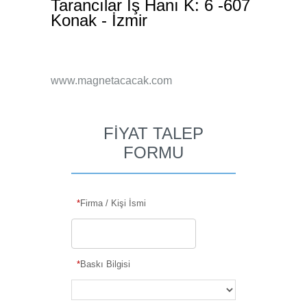
Tarancılar İş Hanı K: 6 -607
Konak - İzmir
www.magnetacacak.com
FİYAT TALEP
FORMU
*
Firma / Kişi İsmi
*
Baskı Bilgisi