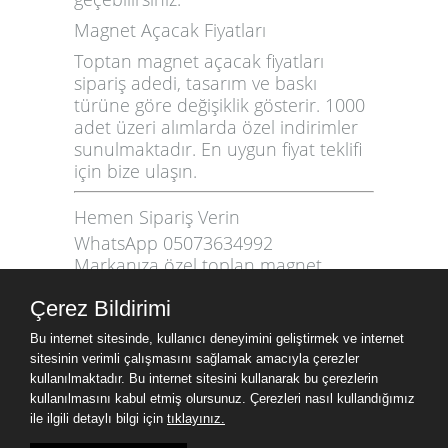
Magnet Açacak Fiyatları
Toptan magnet açacak fiyatları
sipariş adedi, tasarım ve baskı
türüne göre değişiklik gösterir. 1000
adet üzeri alımlarda özel indirimler
sunulmaktadır. En uygun fiyat teklifi
için bize ulaşın.
Hemen Sipariş Verin
WhatsApp 05073634992
Markanıza özel
toplan magnet
açacak
üretimi için hemen iletişime
Çerez Bildirimi
geçin. Kalite, hız ve uygun fiyat
Saygın Promosyon’da bir arada!
Bu internet sitesinde, kullanıcı deneyimini geliştirmek ve internet
sitesinin verimli çalışmasını sağlamak amacıyla çerezler
kullanılmaktadır. Bu internet sitesini kullanarak bu çerezlerin
kullanılmasını kabul etmiş olursunuz. Çerezleri nasıl kullandığımız
ile ilgili detaylı bilgi için
tıklayınız.
Paylaş
Facebook
Twitter
Email
Gmail
LinkedIn