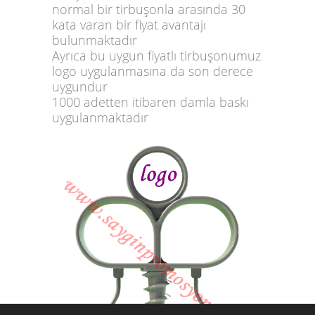
normal bir tirbuşonla arasında 30
kata varan bir fiyat avantajı
bulunmaktadır
Ayrıca bu uygun fiyatlı tirbuşonumuz
logo uygulanmasına da son derece
uygundur
1000 adetten itibaren damla baskı
uygulanmaktadır