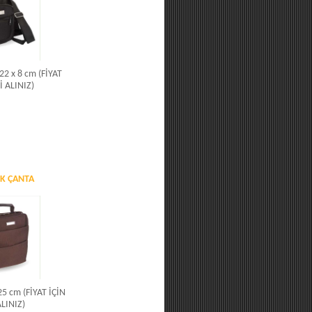
 22 x 8 cm (FİYAT
İ ALINIZ)
IK ÇANTA
 25 cm (FİYAT İÇİN
ALINIZ)