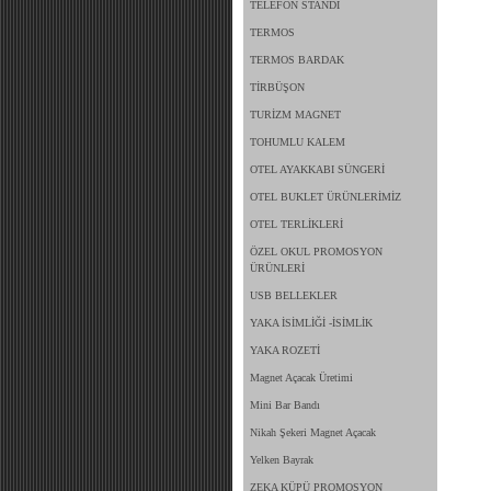
TELEFON STANDI
TERMOS
TERMOS BARDAK
TİRBÜŞON
TURİZM MAGNET
TOHUMLU KALEM
OTEL AYAKKABI SÜNGERİ
OTEL BUKLET ÜRÜNLERİMİZ
OTEL TERLİKLERİ
ÖZEL OKUL PROMOSYON
ÜRÜNLERİ
USB BELLEKLER
YAKA İSİMLİĞİ -İSİMLİK
YAKA ROZETİ
Magnet Açacak Üretimi
Mini Bar Bandı
Nikah Şekeri Magnet Açacak
Yelken Bayrak
ZEKA KÜPÜ PROMOSYON