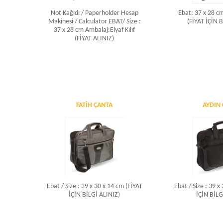
Not Kağıdı / Paperholder Hesap
Ebat: 37 x 28 cm
Makinesi / Calculator EBAT/ Size :
(FİYAT İÇİN 
37 x 28 cm Ambalaj:Elyaf Kılıf
(FİYAT ALINIZ)
FATIH ÇANTA
AYDIN
Ebat / Size : 39 x 30 x 14 cm (FİYAT
Ebat / Size : 39 x
İÇİN BİLGİ ALINIZ)
İÇİN BİLG