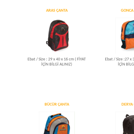
ARAS ÇANTA
GONCA
Ebat / Size : 29 x 40 x 16 cm ( FİYAT
Ebat / Size :27 x
İÇİN BİLGİ ALINIZ)
İÇİN BİLG
BÜCÜR ÇANTA
DERYA