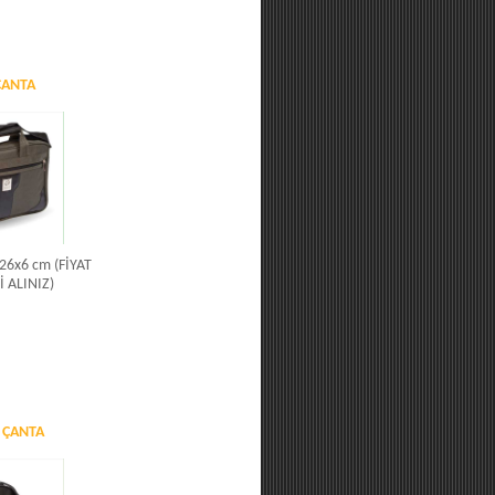
ÇANTA
x26x6 cm (FİYAT
İ ALINIZ)
 ÇANTA