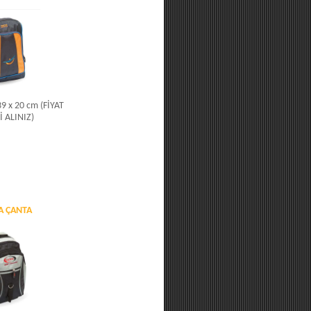
 39 x 20 cm (FİYAT
İ ALINIZ)
A ÇANTA