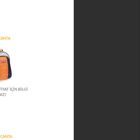
ÇANTA
FİYAT İÇİN BİLGİ
NIZ)
 ÇANTA