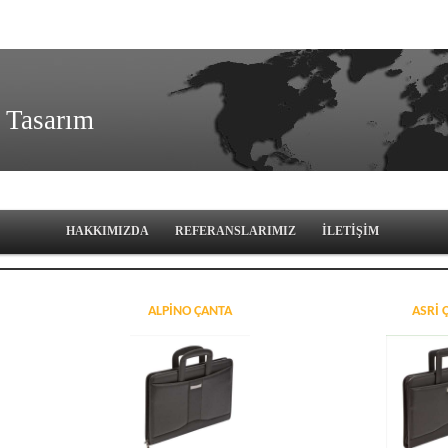
 Tasarım
HAKKIMIZDA
REFERANSLARIMIZ
İLETİŞİM
ALPINO ÇANTA
ASRI 