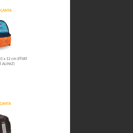
 ÇANTA
 31 x 12 cm (FİYAT
İ ALINIZ)
 ÇANTA