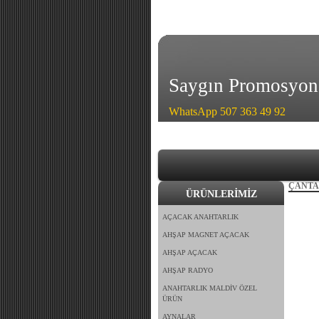
Saygın Promosyon
WhatsApp 507 363 49 92
ÇANTA
ÜRÜNLERİMİZ
AÇACAK ANAHTARLIK
AHŞAP MAGNET AÇACAK
AHŞAP AÇACAK
AHŞAP RADYO
ANAHTARLIK MALDİV ÖZEL
ÜRÜN
AYNALAR