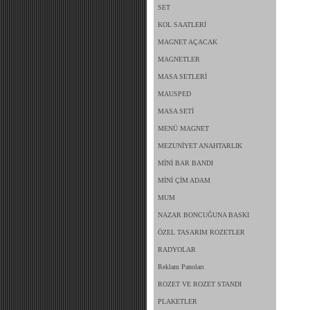
SET
KOL SAATLERİ
MAGNET AÇACAK
MAGNETLER
MASA SETLERİ
MAUSPED
MASA SETİ
MENÜ MAGNET
MEZUNİYET ANAHTARLIK
MİNİ BAR BANDI
MİNİ ÇİM ADAM
MUM
NAZAR BONCUĞUNA BASKI
ÖZEL TASARIM ROZETLER
RADYOLAR
Reklam Panoları
ROZET VE ROZET STANDI
PLAKETLER