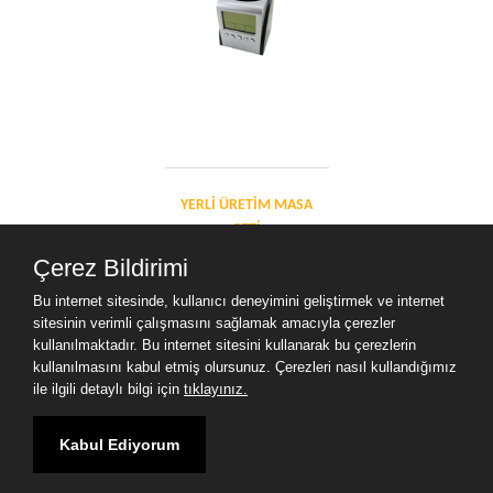
YERLI ÜRETIM MASA
SETI
Çerez Bildirimi
Bu internet sitesinde, kullanıcı deneyimini geliştirmek ve internet
sitesinin verimli çalışmasını sağlamak amacıyla çerezler
Uygun Fiyat Şık Tasarım
kullanılmaktadır. Bu internet sitesini kullanarak bu çerezlerin
kullanılmasını kabul etmiş olursunuz. Çerezleri nasıl kullandığımız
ile ilgili detaylı bilgi için
tıklayınız.
Kabul Ediyorum