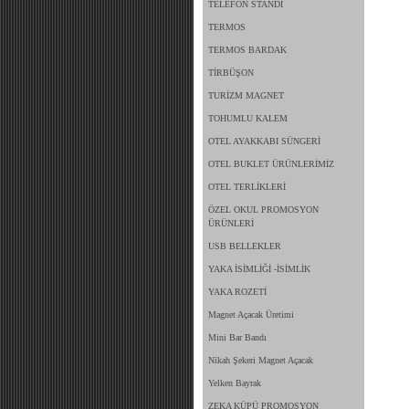
TELEFON STANDI
TERMOS
TERMOS BARDAK
TİRBÜŞON
TURİZM MAGNET
TOHUMLU KALEM
OTEL AYAKKABI SÜNGERİ
OTEL BUKLET ÜRÜNLERİMİZ
OTEL TERLİKLERİ
ÖZEL OKUL PROMOSYON
ÜRÜNLERİ
USB BELLEKLER
YAKA İSİMLİĞİ -İSİMLİK
YAKA ROZETİ
Magnet Açacak Üretimi
Mini Bar Bandı
Nikah Şekeri Magnet Açacak
Yelken Bayrak
ZEKA KÜPÜ PROMOSYON