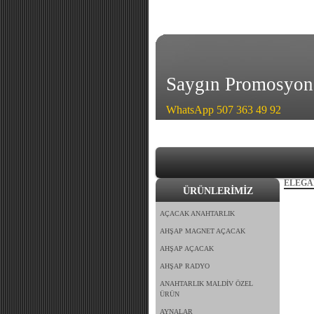
Saygın Promosyon
WhatsApp 507 363 49 92
ELEGA
ÜRÜNLERİMİZ
AÇACAK ANAHTARLIK
AHŞAP MAGNET AÇACAK
AHŞAP AÇACAK
AHŞAP RADYO
ANAHTARLIK MALDİV ÖZEL
ÜRÜN
AYNALAR