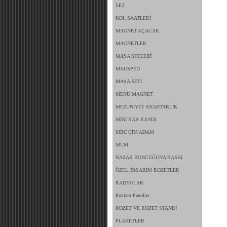
SET
KOL SAATLERİ
MAGNET AÇACAK
MAGNETLER
MASA SETLERİ
MAUSPED
MASA SETİ
MENÜ MAGNET
MEZUNİYET ANAHTARLIK
MİNİ BAR BANDI
MİNİ ÇİM ADAM
MUM
NAZAR BONCUĞUNA BASKI
ÖZEL TASARIM ROZETLER
RADYOLAR
Reklam Panoları
ROZET VE ROZET STANDI
PLAKETLER