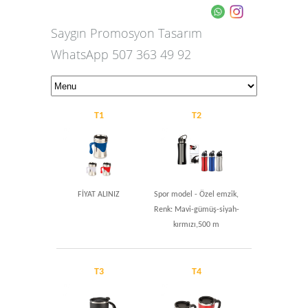
Saygın Promosyon Tasarım
WhatsApp 507 363 49 92
T1
T2
FİYAT ALINIZ
Spor model - Özel emzik,
Renk: Mavi-gümüş-siyah-
kırmızı,500 m
T3
T4