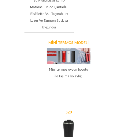
Su Muhafazalı Kamp
Matarası(Belde-Çantada-
Bisiklette Vs.. Taşınabilir)
Lazer Ve Tampon Baskıya
Uygundur
MINI TERMOS MODELI
Mini termos uygun boyutu
ile taşıma kolaylığı
520