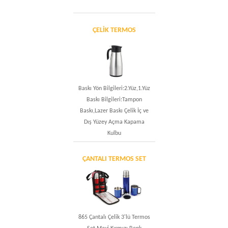
ÇELIK TERMOS
Baskı Yön Bilgileri:2.Yüz,1.Yüz
Baskı Bilgileri:Tampon
Baskı,Lazer Baskı Çelik İç ve
Dış Yüzey Açma Kapama
Kulbu
ÇANTALI TERMOS SET
865 Çantalı Çelik 3'lü Termos