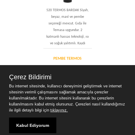
520 TERMOS BARDAK Siyah,
beyaz, mavi ve pembe
seçeneği mevcut. Gıda ile
Temasa uygundur. 2
katmanlı hassas teknoloji, ısı
ve soğuk yalıtımlı. Kaydı
PEMBE TERMOS
Çerez Bildirimi
Bu internet sitesinde, kullanıcı deneyimini geliştirmek ve internet
sitesinin verimli çalışmasını sağlamak amacıyla çerezler
520 TERMOS BARDAK Siyah,
kullanılmaktadır. Bu internet sitesini kullanarak bu çerezlerin
beyaz, mavi ve pembe
kullanılmasını kabul etmiş olursunuz. Çerezleri nasıl kullandığımız
seçeneği mevcut. Gıda ile
ile ilgili detaylı bilgi için
tıklayınız.
Temasa uygundur.
Kabul Ediyorum