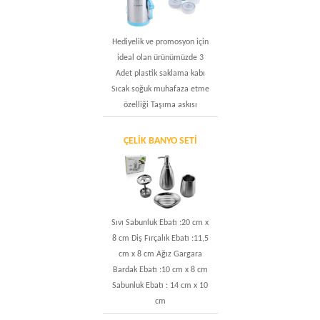
Hediyelik ve promosyon için
ideal olan ürünümüzde 3
Adet plastik saklama kabı
Sıcak soğuk muhafaza etme
özelliği Taşıma askısı
ÇELIK BANYO SETI
Sıvı Sabunluk Ebatı :20 cm x
8 cm Diş Fırçalık Ebatı :11,5
cm x 8 cm Ağız Gargara
Bardak Ebatı :10 cm x 8 cm
Sabunluk Ebatı : 14 cm x 10
cm