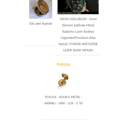
ÜRÜN ÖZELLİKLERİ : Gemi
100 adet fiyatıdır
Dümeni Şeklinde Metal
Kaplama Lazer Baskıya
Uygundur(Pusulanın Arka
Yüzeyi) (YÜKSEK ADETLERDE
LAZER BASKI YAPILIR)
PUSULA
PUSULA - KULPLU METAL -
KAPAKLI - SARI - LUX - G 50