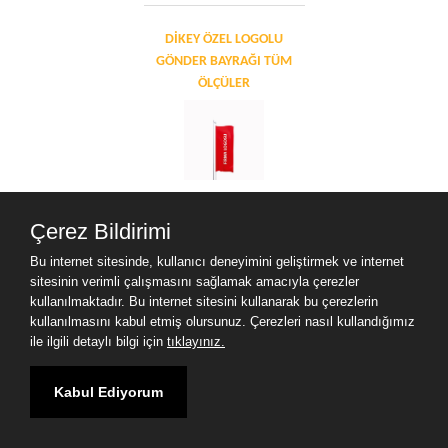
DIKEY ÖZEL LOGOLU
GÖNDER BAYRAĞI TÜM
ÖLÇÜLER
Dış mekanda bulunan
direklere çekmek için
Çerez Bildirimi
kullanılan bayrak çeşidinin
Bu internet sitesinde, kullanıcı deneyimini geliştirmek ve internet
adı gönder bayrağıdır. Tek
sitesinin verimli çalışmasını sağlamak amacıyla çerezler
fark dikey kullanıma özel
kullanılmaktadır. Bu internet sitesini kullanarak bu çerezlerin
olup bayrak da dikeydir. G
kullanılmasını kabul etmiş olursunuz. Çerezleri nasıl kullandığımız
ile ilgili detaylı bilgi için
tıklayınız.
Kabul Ediyorum