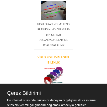
BASKI PARASI VERME KENDİ
BİLEKLİĞİNİ KENDİN YAP 10
BİN KİŞİ ALTI
ORGANİZASYONLAR İÇİN
İDEAL FİYAT ALINIZ
VİRÜS KORUMALI OTEL
BİLEKLİK
Virüs Koruyucu Bileklik 60
Çerez Bildirimi
cc’lik haznesi sayesinde tam
Bu internet sitesinde, kullanıcı deneyimini geliştirmek ve internet
günlük kullanıma
sitesinin verimli çalışmasını sağlamak amacıyla çerezler
uygundur.Haznenin iç